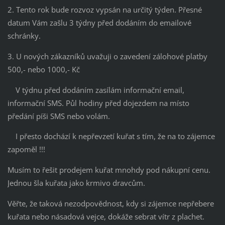
2. Tento rok bude rozvoz vypsán na určitý týden. Přesné
datum Vám zašlu 3 týdny před dodáním do emailové
schránky.
3. U nových zákazníků uvažuji o zavedení zálohové platby
500,- nebo 1000,- Kč
V týdnu před dodáním zasílám informační email,
informační SMS. Půl hodiny před dojezdem na místo
předání píši SMS nebo volám.
I přesto dochází k nepřevzetí kuřat s tím, že na to zájemce
zapoměl !!!
Musím to řešit prodejem kuřat mnohdy pod nákupní cenu.
Jednou šla kuřata jako krmivo dravcům.
Věřte, že taková nezodpovědnost, kdy si zájemce nepřebere
kuřata nebo násadová vejce, dokáže sebrat vítr z plachet.