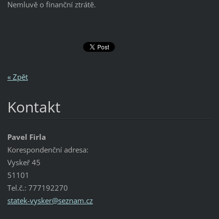
Nemluvě o finanční ztrátě.
« Zpět
Kontakt
Pavel Firla
Korespondenční adresa:
Vyskeř 45
51101
Tel.č.: 777192270
statek-v
ysker@se
znam.cz